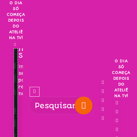
Skip
O DIA
SÓ
to
COMEÇA
content
DEPOIS
DO
ATELIÊ
NA TV!
INSCREVA-
SE!
O DIA
Inscreva-
SÓ
COMEÇA
se
DEPOIS
para
DO
receber
ATELIÊ
novidades!
NA TV!