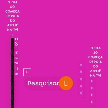
Skip
O DIA
SÓ
to
COMEÇA
content
DEPOIS
DO
ATELIÊ
NA TV!
INSCREVA-
SE!
O DIA
Inscreva-
SÓ
COMEÇA
se
DEPOIS
para
DO
receber
ATELIÊ
novidades!
NA TV!