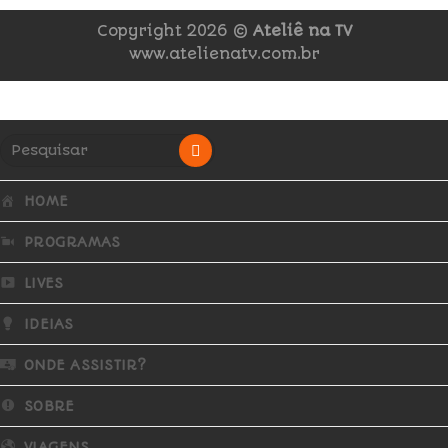
Copyright 2026 ©
Ateliê na TV
www.atelienatv.com.br
HOME
PROGRAMAS
LIVES
IDEIAS
ONDE ASSISTIR?
SOBRE
VIAGENS