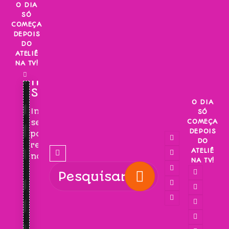
Skip
O DIA
SÓ
to
COMEÇA
content
DEPOIS
DO
ATELIÊ
NA TV!
INSCREVA-
SE!
O DIA
Inscreva-
SÓ
COMEÇA
se
DEPOIS
para
DO
receber
ATELIÊ
novidades!
NA TV!