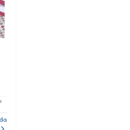
e
ada