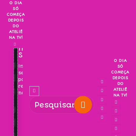
Skip
O DIA
SÓ
to
COMEÇA
content
DEPOIS
DO
ATELIÊ
NA TV!
INSCREVA-
SE!
O DIA
Inscreva-
SÓ
COMEÇA
se
DEPOIS
para
DO
receber
ATELIÊ
novidades!
NA TV!