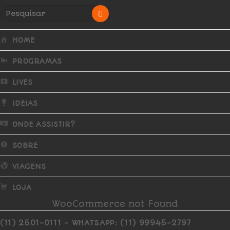
HOME
PROGRAMAS
LIVES
IDEIAS
ONDE ASSISTIR?
SOBRE
VIAGENS
LOJA
WooCommerce not Found
(11) 2501-0111 - WHATSAPP: (11) 99945-2797