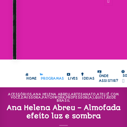
S
ONDE
HOME
PROGRAMAS
LIVES
IDEIAS
ASSISTIR?
ACESSÓRIOS
,
ANA HELENA ABREU
,
ARTESANATO
,
ATELIÊ COM
VOCÊ
,
EMISSORA
,
PATCHWORK
,
PROFESSOR(A)
,
QUILT
,
REDE
BRASIL
Ana Helena Abreu – Almofada
efeito luz e sombra