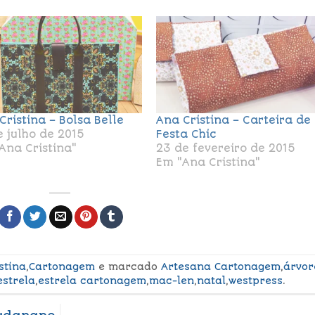
Cristina – Bolsa Belle
Ana Cristina – Carteira de
e julho de 2015
Festa Chic
Ana Cristina"
23 de fevereiro de 2015
Em "Ana Cristina"
stina
,
Cartonagem
e marcado
Artesana Cartonagem
,
árvor
estrela
,
estrela cartonagem
,
mac-len
,
natal
,
westpress
.