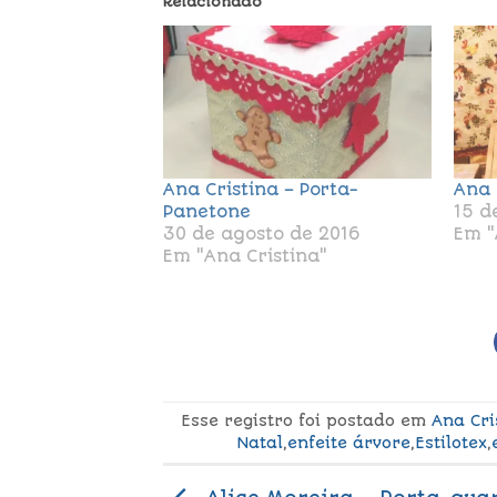
Relacionado
Ana Cristina – Porta-
Ana 
Panetone
15 d
30 de agosto de 2016
Em "
Em "Ana Cristina"
Esse registro foi postado em
Ana Cri
Natal
,
enfeite árvore
,
Estilotex
,