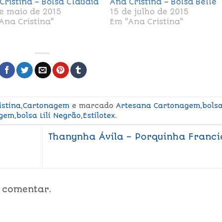
Cristina – Bolsa Claudia
Ana Cristina – Bolsa Belle
e maio de 2015
15 de julho de 2015
Ana Cristina"
Em "Ana Cristina"
istina
,
Cartonagem
e marcado
Artesana Cartonagem
,
bols
agem
,
bolsa Lili Negrão
,
Estilotex
.
Thanynha Ávila – Porquinha Franci
 comentar.