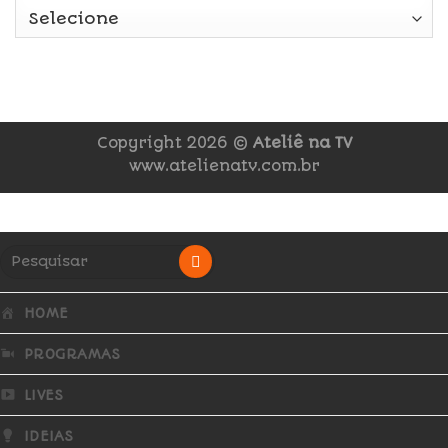
Copyright 2026 ©
Ateliê na TV
www.atelienatv.com.br
HOME
PROGRAMAS
LIVES
IDEIAS