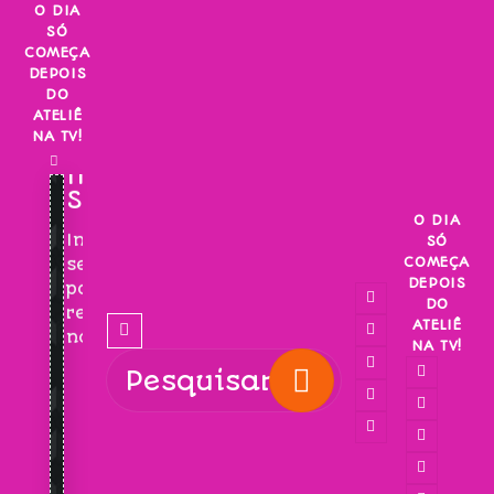
Skip
O DIA
SÓ
to
COMEÇA
content
DEPOIS
DO
ATELIÊ
NA TV!
INSCREVA-
SE!
O DIA
Inscreva-
SÓ
COMEÇA
se
DEPOIS
para
DO
receber
ATELIÊ
novidades!
NA TV!