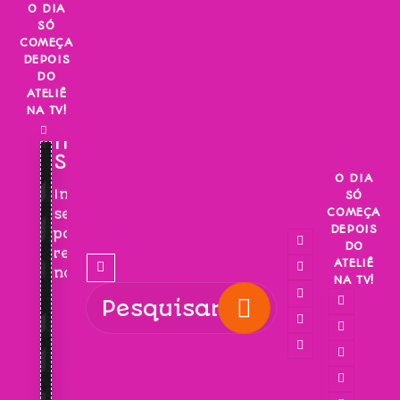
Skip
O DIA
SÓ
to
COMEÇA
content
DEPOIS
DO
ATELIÊ
NA TV!
INSCREVA-
SE!
O DIA
Inscreva-
SÓ
COMEÇA
se
DEPOIS
para
DO
receber
ATELIÊ
novidades!
NA TV!