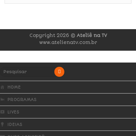
Copyright 2026 ©
Ateliê na TV
www.atelienatv.com.br
HOME
PROGRAMAS
LIVES
IDEIAS