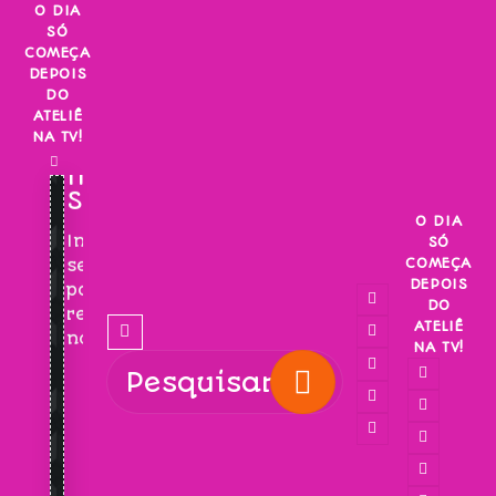
Skip
O DIA
SÓ
to
COMEÇA
content
DEPOIS
DO
ATELIÊ
NA TV!
INSCREVA-
SE!
O DIA
Inscreva-
SÓ
COMEÇA
se
DEPOIS
para
DO
receber
ATELIÊ
novidades!
NA TV!