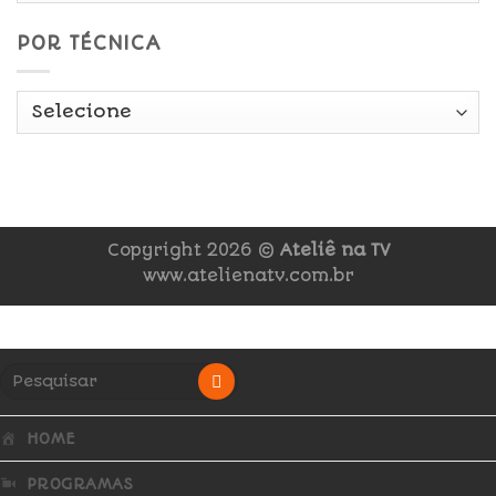
POR TÉCNICA
Copyright 2026 ©
Ateliê na TV
www.atelienatv.com.br
HOME
PROGRAMAS