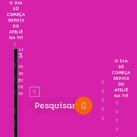
Skip
O DIA
SÓ
to
COMEÇA
content
DEPOIS
DO
ATELIÊ
NA TV!
INSCREVA-
SE!
O DIA
Inscreva-
SÓ
COMEÇA
se
DEPOIS
para
DO
receber
ATELIÊ
novidades!
NA TV!