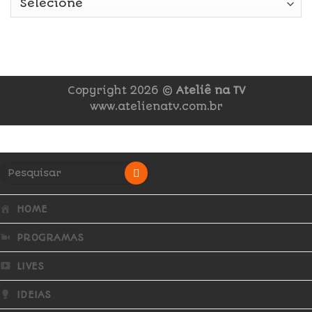
Copyright 2026 ©
Ateliê na TV
www.atelienatv.com.br
HOME
PROGRAMAS
LIVES
IDEIAS