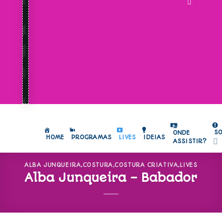
S
ONDE
HOME
PROGRAMAS
LIVES
IDEIAS
ASSISTIR?
ALBA JUNQUEIRA
,
COSTURA
,
COSTURA CRIATIVA
,
LIVES
Alba Junqueira – Babador