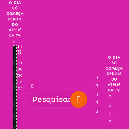
Skip
O DIA
SÓ
to
COMEÇA
content
DEPOIS
DO
ATELIÊ
NA TV!
INSCREVA-
SE!
O DIA
Inscreva-
SÓ
COMEÇA
se
DEPOIS
para
DO
receber
ATELIÊ
novidades!
NA TV!