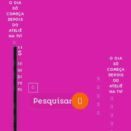
Skip
O DIA
SÓ
to
COMEÇA
content
DEPOIS
DO
ATELIÊ
NA TV!
INSCREVA-
SE!
O DIA
Inscreva-
SÓ
COMEÇA
se
DEPOIS
para
DO
receber
ATELIÊ
novidades!
NA TV!