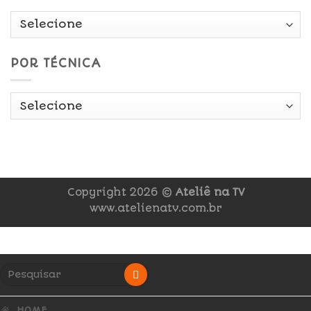
POR TÉCNICA
Copyright 2026 ©
Ateliê na TV
www.atelienatv.com.br
HOME