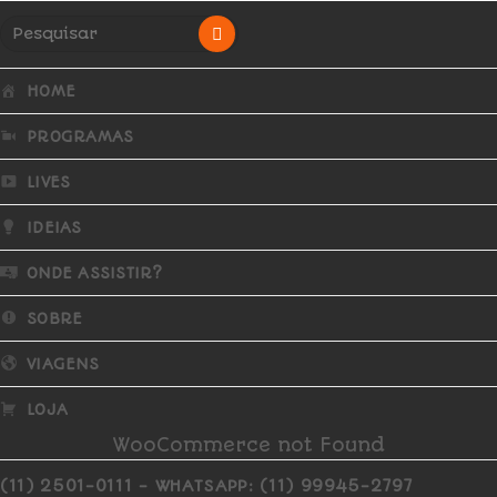
HOME
PROGRAMAS
LIVES
IDEIAS
ONDE ASSISTIR?
SOBRE
VIAGENS
LOJA
WooCommerce not Found
(11) 2501-0111 - WHATSAPP: (11) 99945-2797