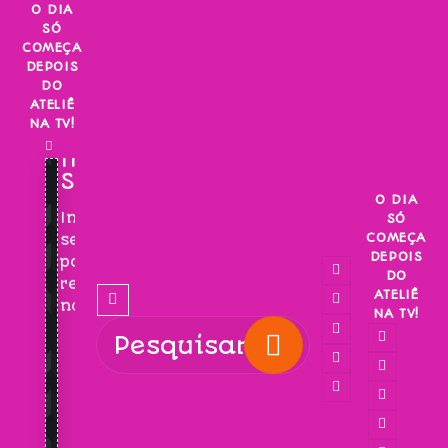
Skip
O DIA
SÓ
to
COMEÇA
content
DEPOIS
DO
ATELIÊ
NA TV!
INSCREVA-
SE!
O DIA
Inscreva-
SÓ
COMEÇA
se
DEPOIS
para
DO
receber
ATELIÊ
novidades!
NA TV!