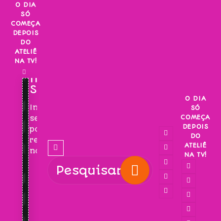
Skip
O DIA
SÓ
to
COMEÇA
content
DEPOIS
DO
ATELIÊ
NA TV!
INSCREVA-
SE!
O DIA
Inscreva-
SÓ
COMEÇA
se
DEPOIS
para
DO
receber
ATELIÊ
novidades!
NA TV!