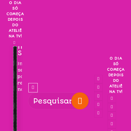
Skip
O DIA
SÓ
to
COMEÇA
content
DEPOIS
DO
ATELIÊ
NA TV!
INSCREVA-
SE!
O DIA
Inscreva-
SÓ
COMEÇA
se
DEPOIS
para
DO
receber
ATELIÊ
novidades!
NA TV!