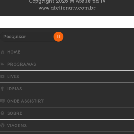
Copyright 2026 ©
Ateliê na TV
www.atelienatv.com.br
HOME
PROGRAMAS
LIVES
IDEIAS
ONDE ASSISTIR?
SOBRE
VIAGENS