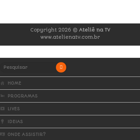
Copyright 2026 ©
Ateliê na TV
www.atelienatv.com.br
HOME
PROGRAMAS
LIVES
IDEIAS
ONDE ASSISTIR?