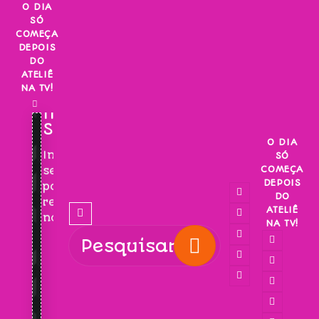
Skip
O DIA
SÓ
to
COMEÇA
content
DEPOIS
DO
ATELIÊ
NA TV!
INSCREVA-
SE!
O DIA
Inscreva-
SÓ
COMEÇA
se
DEPOIS
para
DO
receber
ATELIÊ
novidades!
NA TV!