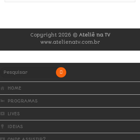
Copyright 2026 ©
Ateliê na TV
www.atelienatv.com.br
HOME
PROGRAMAS
LIVES
IDEIAS
ONDE ASSISTIR?