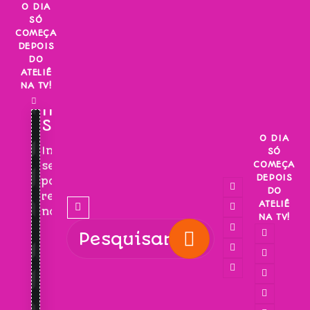
Skip
O DIA
SÓ
to
COMEÇA
content
DEPOIS
DO
ATELIÊ
NA TV!
INSCREVA-
SE!
O DIA
Inscreva-
SÓ
COMEÇA
se
DEPOIS
para
DO
receber
ATELIÊ
novidades!
NA TV!