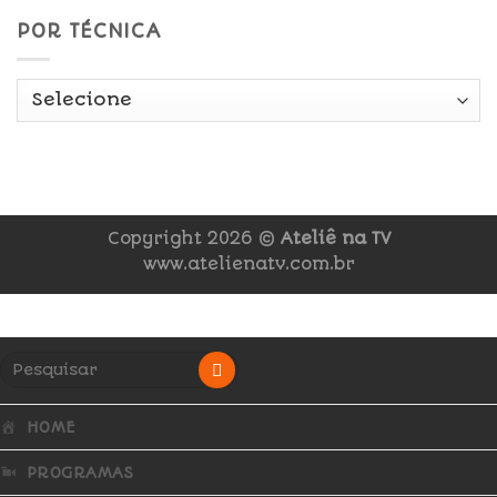
POR TÉCNICA
Copyright 2026 ©
Ateliê na TV
www.atelienatv.com.br
HOME
PROGRAMAS