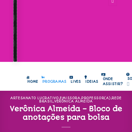
S
ONDE
HOME
PROGRAMAS
LIVES
IDEIAS
ASSISTIR?
ARTESANATO LUCRATIVO
,
EMISSORA
,
PROFESSOR(A)
,
REDE
BRASIL
,
VERÔNICA ALMEIDA
Verônica Almeida – Bloco de
anotações para bolsa