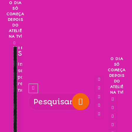
Skip
O DIA
SÓ
to
COMEÇA
content
DEPOIS
DO
ATELIÊ
NA TV!
INSCREVA-
SE!
O DIA
Inscreva-
SÓ
COMEÇA
se
DEPOIS
para
DO
receber
ATELIÊ
novidades!
NA TV!