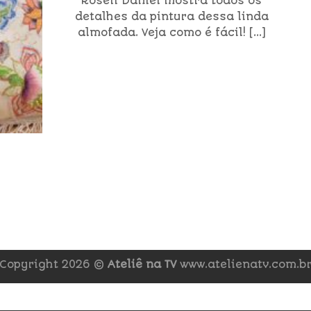
Roseli Daniel mostra todos os
detalhes da pintura dessa linda
almofada. Veja como é fácil! [...]
Copyright 2026 ©
Ateliê na TV
www.atelienatv.com.b