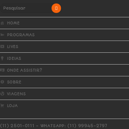
HOME
PROGRAMAS
LIVES
IDEIAS
ONDE ASSISTIR?
SOBRE
VIAGENS
LOJA
(11) 2501-0111 - WHATSAPP: (11) 99945-2797