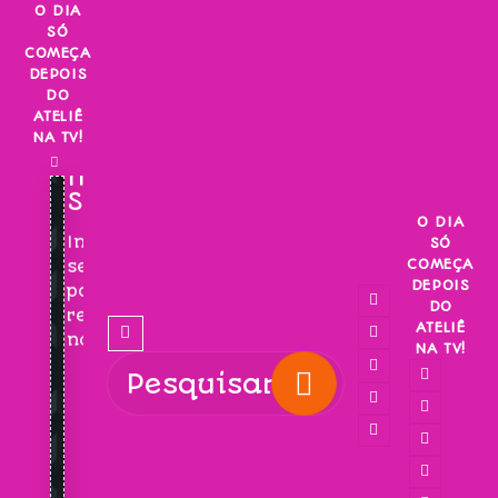
Skip
O DIA
SÓ
to
COMEÇA
content
DEPOIS
DO
ATELIÊ
NA TV!
INSCREVA-
SE!
O DIA
Inscreva-
SÓ
COMEÇA
se
DEPOIS
para
DO
receber
ATELIÊ
novidades!
NA TV!