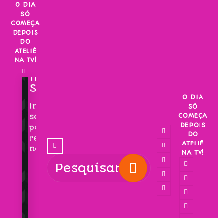
Skip
O DIA
SÓ
to
COMEÇA
content
DEPOIS
DO
ATELIÊ
NA TV!
INSCREVA-
SE!
O DIA
Inscreva-
SÓ
COMEÇA
se
DEPOIS
para
DO
receber
ATELIÊ
novidades!
NA TV!