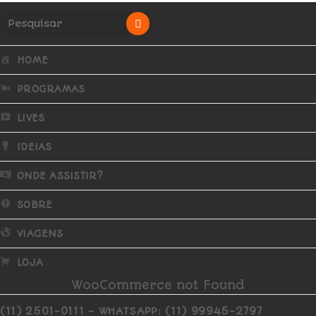
HOME
PROGRAMAS
LIVES
IDEIAS
ONDE ASSISTIR?
SOBRE
VIAGENS
LOJA
WooCommerce not Found
(11) 2501-0111 - WHATSAPP: (11) 99945-2797