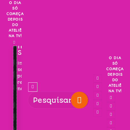
Skip
O DIA
SÓ
to
COMEÇA
content
DEPOIS
DO
ATELIÊ
NA TV!
INSCREVA-
SE!
O DIA
Inscreva-
SÓ
COMEÇA
se
DEPOIS
para
DO
receber
ATELIÊ
novidades!
NA TV!