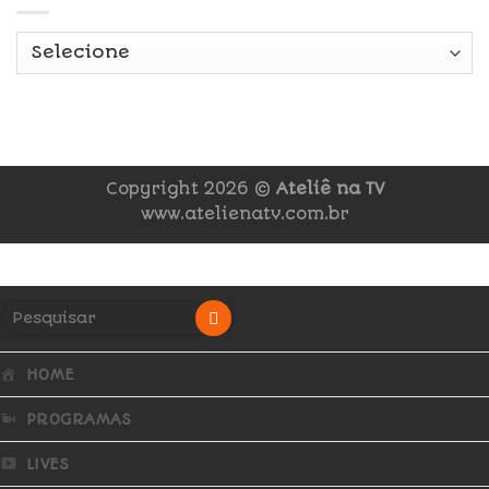
Copyright 2026 ©
Ateliê na TV
www.atelienatv.com.br
HOME
PROGRAMAS
LIVES