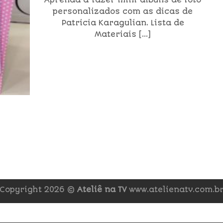
Aprenda a fazer mini álbuns de foto
personalizados com as dicas de
Patricia Karagulian. Lista de
Materiais [...]
Copyright 2026 ©
Ateliê na TV
www.atelienatv.com.b