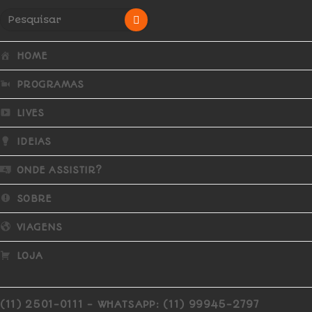
HOME
PROGRAMAS
LIVES
IDEIAS
ONDE ASSISTIR?
SOBRE
VIAGENS
LOJA
(11) 2501-0111 - WHATSAPP: (11) 99945-2797