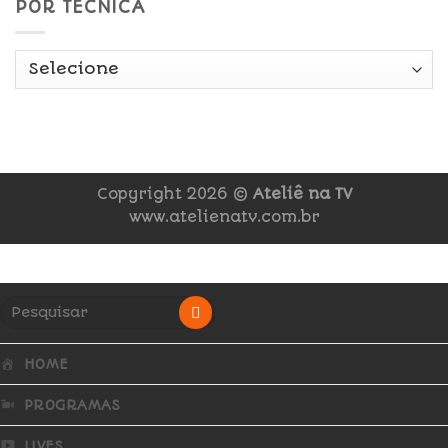
POR TÉCNICA
Copyright 2026 ©
Ateliê na TV
www.atelienatv.com.br
HOME
PROGRAMAS
LIVES