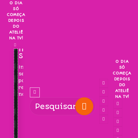
Skip
O DIA
SÓ
to
COMEÇA
content
DEPOIS
DO
ATELIÊ
NA TV!
INSCREVA-
SE!
O DIA
Inscreva-
SÓ
COMEÇA
se
DEPOIS
para
DO
receber
ATELIÊ
novidades!
NA TV!