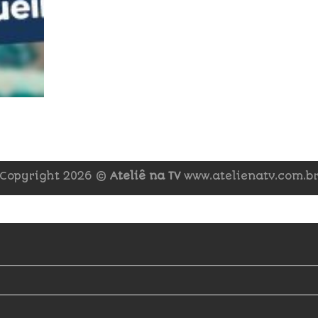
Copyright 2026 ©
Ateliê na TV
www.atelienatv.com.b