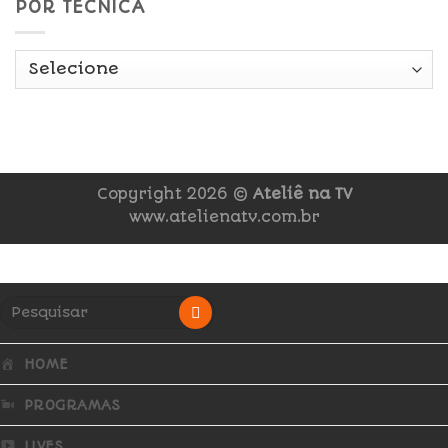
POR TÉCNICA
Copyright 2026 ©
Ateliê na TV
www.atelienatv.com.br
HOME
PROGRAMAS
LIVES