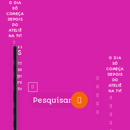
Skip
O DIA
SÓ
to
COMEÇA
content
DEPOIS
DO
ATELIÊ
NA TV!
INSCREVA-
SE!
O DIA
Inscreva-
SÓ
COMEÇA
se
DEPOIS
para
DO
receber
ATELIÊ
novidades!
NA TV!