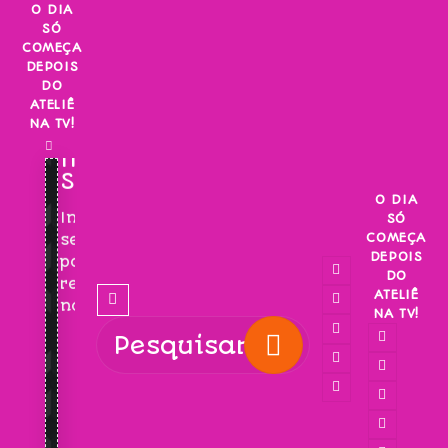
Skip
O DIA
SÓ
to
COMEÇA
content
DEPOIS
DO
ATELIÊ
NA TV!
INSCREVA-
SE!
O DIA
Inscreva-
SÓ
COMEÇA
se
DEPOIS
para
DO
receber
ATELIÊ
novidades!
NA TV!