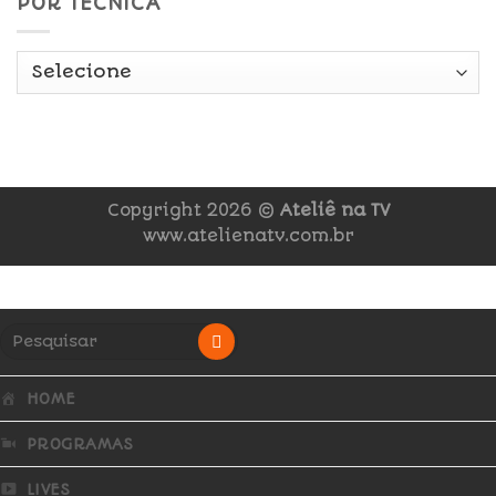
POR TÉCNICA
Copyright 2026 ©
Ateliê na TV
www.atelienatv.com.br
HOME
PROGRAMAS
LIVES