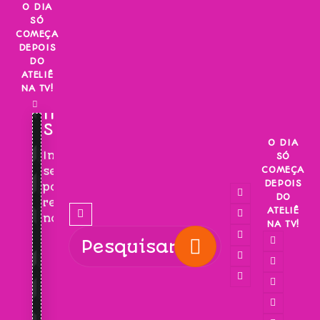
Skip
O DIA
SÓ
to
COMEÇA
content
DEPOIS
DO
ATELIÊ
NA TV!
INSCREVA-
SE!
O DIA
Inscreva-
SÓ
COMEÇA
se
DEPOIS
para
DO
receber
ATELIÊ
novidades!
NA TV!