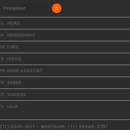
HOME
PROGRAMAS
LIVES
IDEIAS
ONDE ASSISTIR?
SOBRE
VIAGENS
LOJA
(11) 2501-0111 - WHATSAPP: (11) 99945-2797