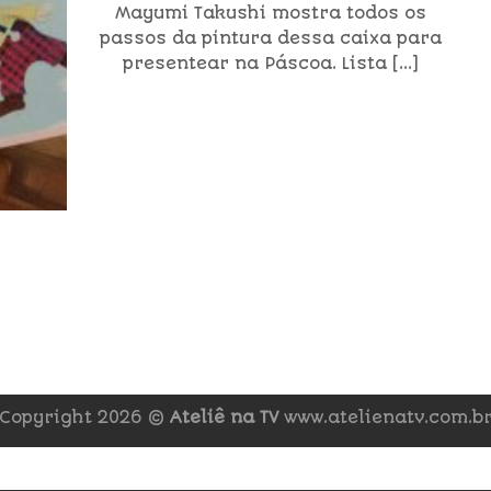
Mayumi Takushi mostra todos os
passos da pintura dessa caixa para
presentear na Páscoa. Lista [...]
Copyright 2026 ©
Ateliê na TV
www.atelienatv.com.b