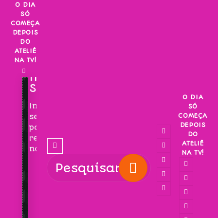
Skip
O DIA
SÓ
to
COMEÇA
content
DEPOIS
DO
ATELIÊ
NA TV!
INSCREVA-
SE!
O DIA
Inscreva-
SÓ
COMEÇA
se
DEPOIS
para
DO
receber
ATELIÊ
novidades!
NA TV!