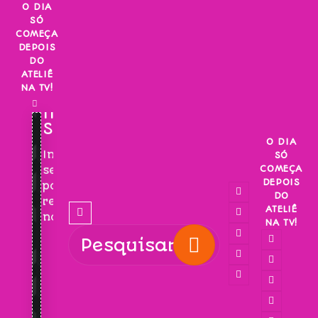
Skip
O DIA
SÓ
to
COMEÇA
content
DEPOIS
DO
ATELIÊ
NA TV!
INSCREVA-
SE!
O DIA
Inscreva-
SÓ
COMEÇA
se
DEPOIS
para
DO
receber
ATELIÊ
novidades!
NA TV!