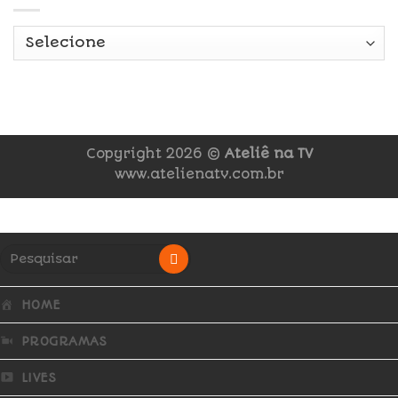
Copyright 2026 ©
Ateliê na TV
www.atelienatv.com.br
HOME
PROGRAMAS
LIVES