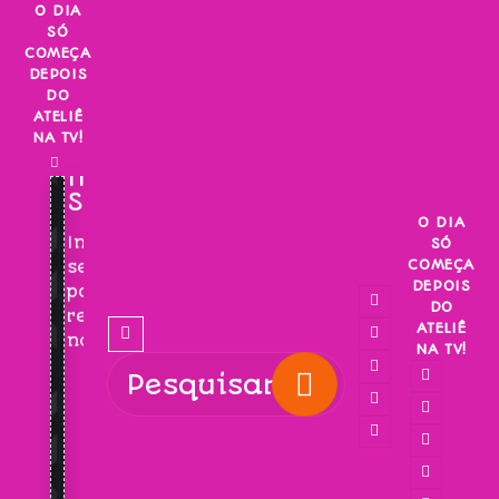
Skip
O DIA
SÓ
to
COMEÇA
content
DEPOIS
DO
ATELIÊ
NA TV!
INSCREVA-
SE!
O DIA
Inscreva-
SÓ
COMEÇA
se
DEPOIS
para
DO
receber
ATELIÊ
novidades!
NA TV!