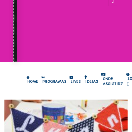
S
ONDE
HOME
PROGRAMAS
LIVES
IDEIAS
ASSISTIR?