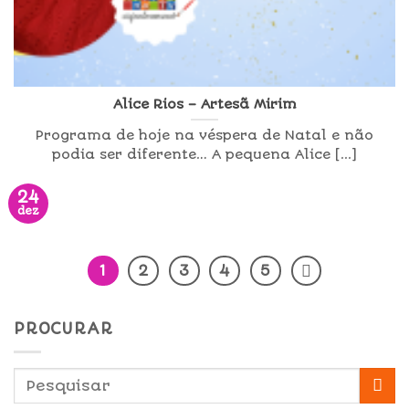
Alice Rios – Artesã Mirim
Programa de hoje na véspera de Natal e não
podia ser diferente… A pequena Alice [...]
24
dez
1
2
3
4
5
PROCURAR