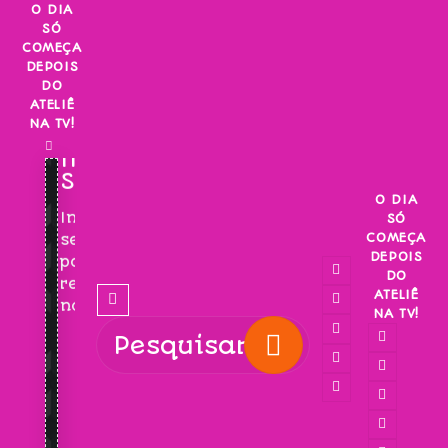
Skip
O DIA
SÓ
to
COMEÇA
content
DEPOIS
DO
ATELIÊ
NA TV!
INSCREVA-
SE!
O DIA
Inscreva-
SÓ
COMEÇA
se
DEPOIS
para
DO
receber
ATELIÊ
novidades!
NA TV!