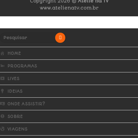
Copyright 2026 ©
Ateliê na TV
www.atelienatv.com.br
HOME
PROGRAMAS
LIVES
IDEIAS
ONDE ASSISTIR?
SOBRE
VIAGENS