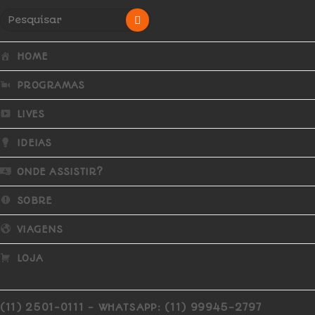
HOME
PROGRAMAS
LIVES
IDEIAS
ONDE ASSISTIR?
SOBRE
VIAGENS
LOJA
(11) 2501-0111 - WHATSAPP: (11) 99945-2797