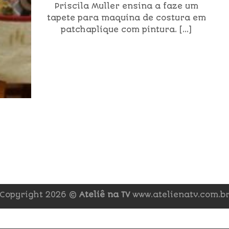
Priscila Muller ensina a faze um
tapete para maquina de costura em
patchaplique com pintura. [...]
Copyright 2026 ©
Ateliê na TV
www.atelienatv.com.b