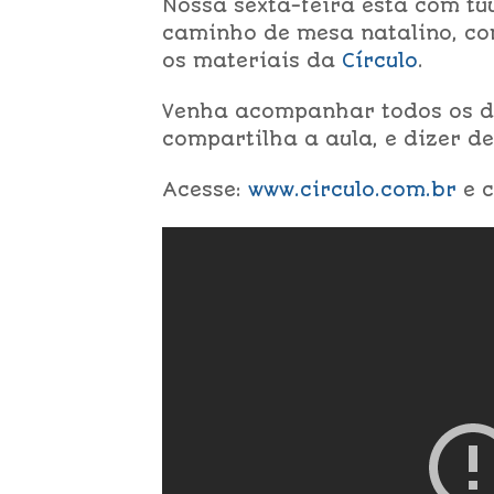
Nossa sexta-feira está com t
caminho de mesa natalino, co
os materiais da
Círculo
.
Venha acompanhar todos os de
compartilha a aula, e dizer 
Acesse:
www.circulo.com.br
e c