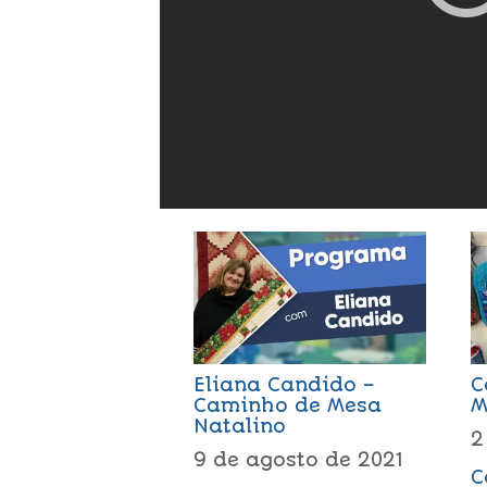
Eliana Candido –
C
Caminho de Mesa
M
Natalino
2
9 de agosto de 2021
C