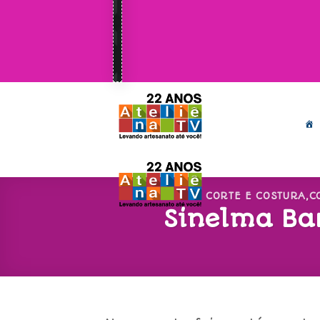
CORTE E COSTURA
,
C
Sinelma Ba