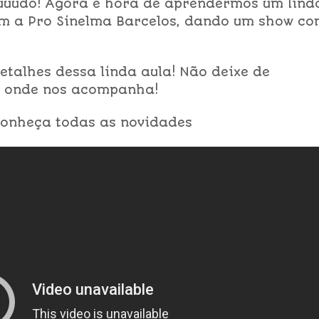
uuuudo! Agora é hora de aprendermos um lind
m a Pro Sinelma Barcelos, dando um show c
talhes dessa linda aula! Não deixe de
de onde nos acompanha!
onheça todas as novidades