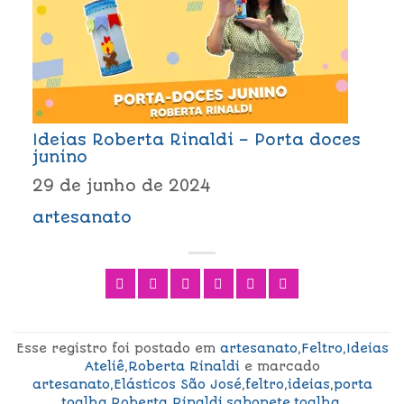
Ideias Roberta Rinaldi – Porta doces
junino
29 de junho de 2024
artesanato
Esse registro foi postado em
artesanato
,
Feltro
,
Ideias
Ateliê
,
Roberta Rinaldi
e marcado
artesanato
,
Elásticos São José
,
feltro
,
ideias
,
porta
toalha
,
Roberta Rinaldi
,
sabonete
,
toalha
.