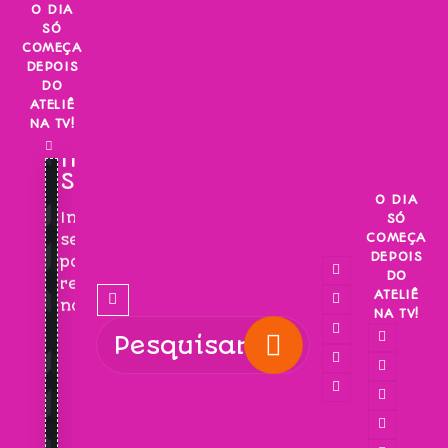
Skip
O DIA
SÓ
to
COMEÇA
content
DEPOIS
DO
ATELIÊ
NA TV!
INSCREVA-
SE!
O DIA
Inscreva-
SÓ
COMEÇA
se
DEPOIS
para
DO
receber
ATELIÊ
novidades!
NA TV!