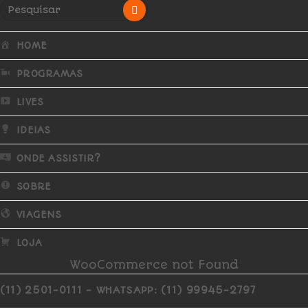
HOME
PROGRAMAS
LIVES
IDEIAS
ONDE ASSISTIR?
SOBRE
VIAGENS
LOJA
WooCommerce not Found
(11) 2501-0111 - WHATSAPP: (11) 99945-2797