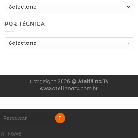
POR TÉCNICA
Copyright 2026 ©
Ateliê na TV
www.atelienatv.com.br
HOME