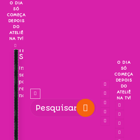
Skip
O DIA
SÓ
to
COMEÇA
content
DEPOIS
DO
ATELIÊ
NA TV!
INSCREVA-
SE!
O DIA
Inscreva-
SÓ
COMEÇA
se
DEPOIS
para
DO
receber
ATELIÊ
novidades!
NA TV!