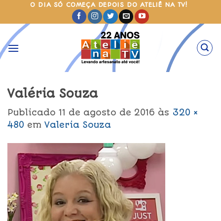
Skip
O DIA SÓ COMEÇA DEPOIS DO ATELIÊ NA TV!
to
content
Valéria Souza
Publicado
11 de agosto de 2016
às
320 ×
480
em
Valeria Souza