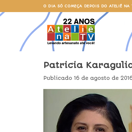
Skip
O DIA SÓ COMEÇA DEPOIS DO ATELIÊ NA 
to
content
Patricia Karaguli
Publicado
16 de agosto de 201