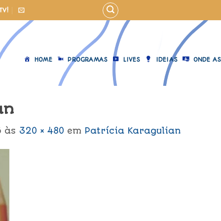
TV!
HOME
PROGRAMAS
LIVES
IDEIAS
ONDE AS
an
6
às
320 × 480
em
Patrícia Karagulian