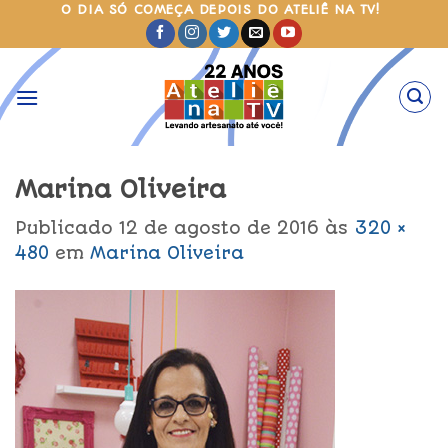
Skip
O DIA SÓ COMEÇA DEPOIS DO ATELIÊ NA TV!
to
content
Marina Oliveira
Publicado
12 de agosto de 2016
às
320 ×
480
em
Marina Oliveira