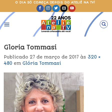
Skip
O DIA SÓ COMEÇA DEPOIS DO ATELIÊ NA TV!
to
content
Gloria Tommasi
Publicado
27 de março de 2017
às
320 ×
480
em
Glória Tommasi