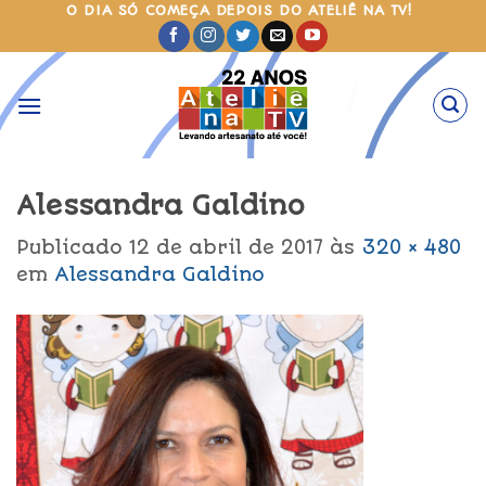
Skip
O DIA SÓ COMEÇA DEPOIS DO ATELIÊ NA TV!
to
content
Alessandra Galdino
Publicado
12 de abril de 2017
às
320 × 480
em
Alessandra Galdino