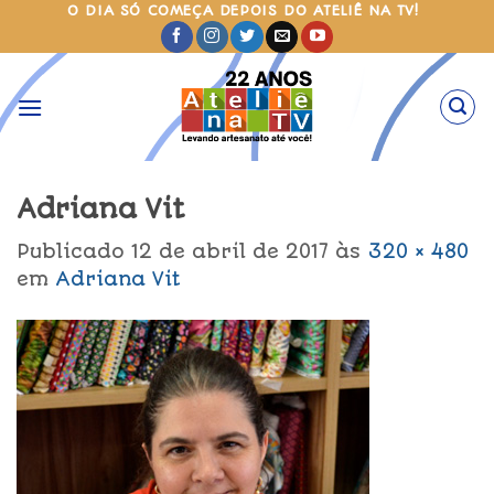
Skip
O DIA SÓ COMEÇA DEPOIS DO ATELIÊ NA TV!
to
content
Adriana Vit
Publicado
12 de abril de 2017
às
320 × 480
em
Adriana Vit