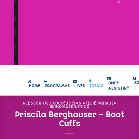
S
ONDE
HOME
PROGRAMAS
LIVES
IDEIAS
ASSISTIR?
ACESSÓRIOS
,
CROCHÊ
,
IDEIAS ATELIÊ
,
PRISCILA
BERGHAUSER
,
TRICÔ
Priscila Berghauser – Boot
Cuffs