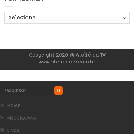
Copyright 2026 ©
Ateliê na TV
www.atelienatv.com.br
HOME
PROGRAMAS
LIVES