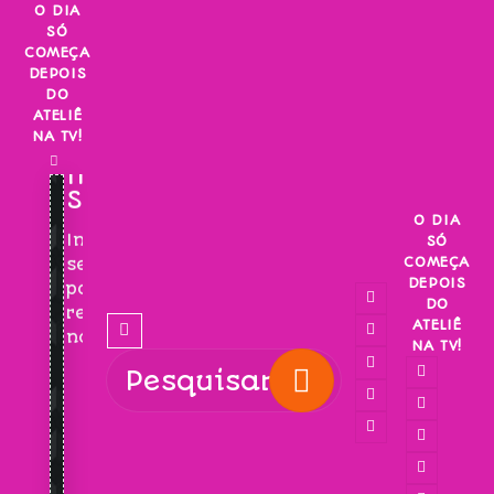
Skip
O DIA
SÓ
to
COMEÇA
content
DEPOIS
DO
ATELIÊ
NA TV!
INSCREVA-
SE!
O DIA
Inscreva-
SÓ
COMEÇA
se
DEPOIS
para
DO
receber
ATELIÊ
novidades!
NA TV!