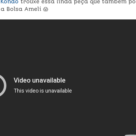
 Kondo
trouxe essa linda peça que também p
a Bolsa Ameli 😱