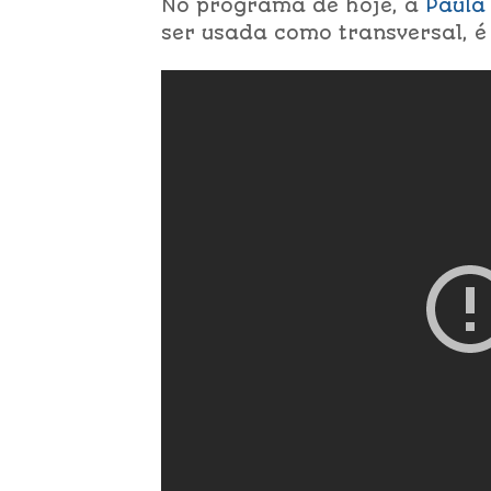
No programa de hoje, a
Paula
ser usada como transversal, é 