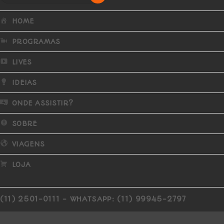
HOME
PROGRAMAS
LIVES
IDEIAS
ONDE ASSISTIR?
SOBRE
VIAGENS
LOJA
(11) 2501-0111 - WHATSAPP: (11) 99945-2797