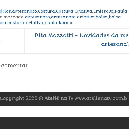
órios
,
artesanato
,
Costura
,
Costura Criativa
,
Emissora
,
Paula
e marcado
artesanato
,
artesanato criativo
,
bolsa
,
bolsa
ura
,
costura criativa
,
paula kondo
.
Rita Mazzotti – Novidades da m
o
artesana
 comentar.
Copyright 2026 ©
Ateliê na TV
www.atelienatv.com.b