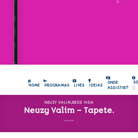
S
ONDE
HOME
PROGRAMAS
LIVES
IDEIAS
ASSISTIR?
NEUZY VALIM
,
REDE VIDA
Neuzy Valim – Tapete.