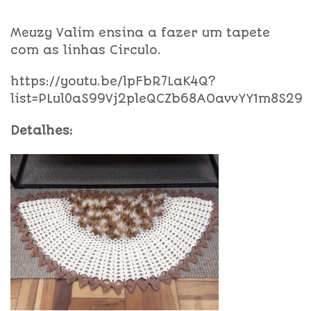
Meuzy Valim ensina a fazer um tapete
com as linhas Circulo.
https://youtu.be/lpFbR7LaK4Q?
list=PLul0aS99Vj2pleQCZb68AOavvYY1m8S29
Detalhes: