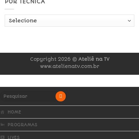
POR TÉCNICA
Copyright 2026 ©
Ateliê na TV
www.atelienatv.com.br
HOME
PROGRAMAS
LIVES