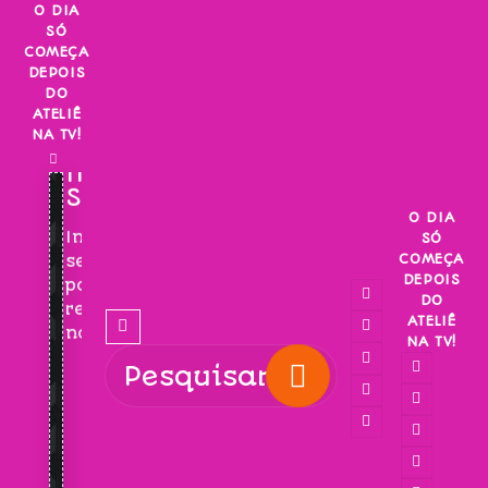
Skip
O DIA
SÓ
to
COMEÇA
content
DEPOIS
DO
ATELIÊ
NA TV!
INSCREVA-
SE!
O DIA
Inscreva-
SÓ
COMEÇA
se
DEPOIS
para
DO
receber
ATELIÊ
novidades!
NA TV!