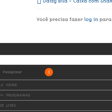
Daisy Bilá – Caixa com Sha
Você precisa fazer
log in
para
HOME
PROGRAMAS
LIVES