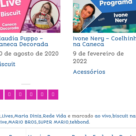
laudia Puppo –
Ivone Nery – Coelhin
aneca Decorada
na Caneca
0 de agosto de 2020
9 de fevereiro de
2022
iscuit
Acessórios
t
,
Lives
,
Maria Diniz
,
Rede Vida
e marcado
ao vivo
,
biscuit na
live
,
MARIO BROS
,
SUPER MARIO
,
tekbond
.