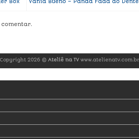
ker Box
Vania Bueno – Panda Fada do Dent
 comentar.
Copyright 2026 ©
Ateliê na TV
www.atelienatv.com.b