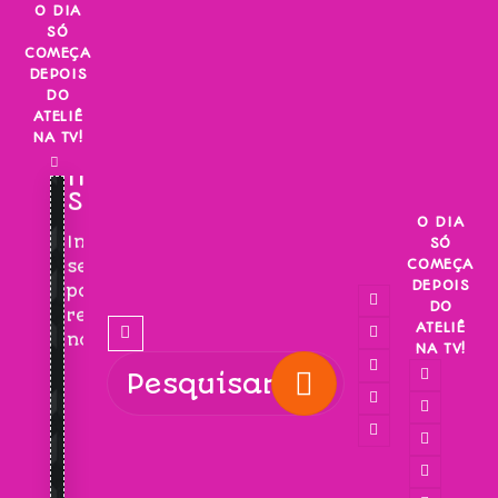
Skip
O DIA
SÓ
to
COMEÇA
content
DEPOIS
DO
ATELIÊ
NA TV!
INSCREVA-
SE!
O DIA
Inscreva-
SÓ
COMEÇA
se
DEPOIS
para
DO
receber
ATELIÊ
novidades!
NA TV!