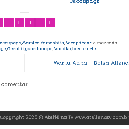
Decoupage
ecoupage
,
Mamiko Yamashita
,
Scrapdécor
e marcado
age
,
Geraldi
,
guardanapo
,
Mamiko
,
toke e crie
.
Maria Adna – Bolsa Allen
 comentar.
Copyright 2026 ©
Ateliê na TV
www.atelienatv.com.b